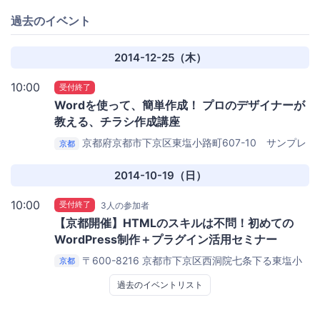
過去のイベント
2014-12-25（木）
10:00
受付終了
Wordを使って、簡単作成！ プロのデザイナーが
教える、チラシ作成講座
京都府京都市下京区東塩小路町607-10 サンプレ
京都
京都ビル4F (NPO法人 クリエイター育成協会内)
京都コ
ワーキングスペースcoto
2014-10-19（日）
10:00
受付終了
3人の参加者
【京都開催】HTMLのスキルは不問！初めての
WordPress制作＋プラグイン活用セミナー
〒600-8216 京都市下京区西洞院七条下る東塩小
京都
路607-10 サンプレ京都ビル 4F
京都コワーキングスペー
過去のイベントリスト
ス『Coto』（コト）