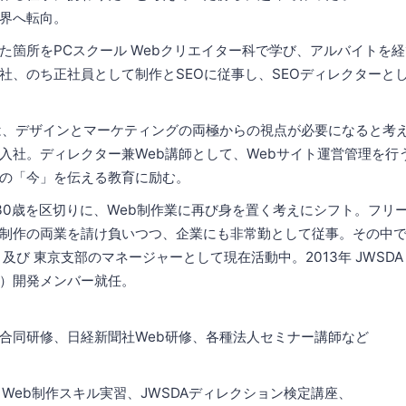
界へ転向。
た箇所をPCスクール Webクリエイター科で学び、アルバイトを
社、のち正社員として制作とSEOに従事し、SEOディレクターとして
は、デザインとマーケティングの両極からの視点が必要になると考
入社。ディレクター兼Web講師として、Webサイト運営管理を行
の「今」を伝える教育に励む。
30歳を区切りに、Web制作業に再び身を置く考えにシフト。フリ
制作の両業を請け負いつつ、企業にも⾮常勤として従事。その中
及び 東京⽀部のマネージャーとして現在活動中。2013年 JWSD
）開発メンバー就任。
合同研修、日経新聞社Web研修、各種法人セミナー講師など
＆Web制作スキル実習、JWSDAディレクション検定講座、