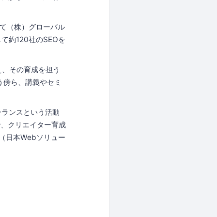
経て（株）グローバル
約120社のSEOを
え、その育成を担う
う傍ら、講義やセミ
ーランスという活動
で、クリエイター育成
A（日本Webソリュー