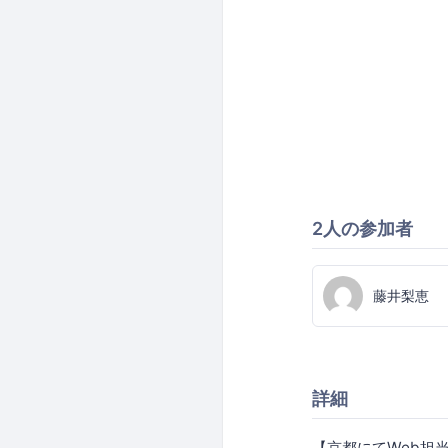
2人の参加者
藤井梨恵
詳細
【京都にてWeb担