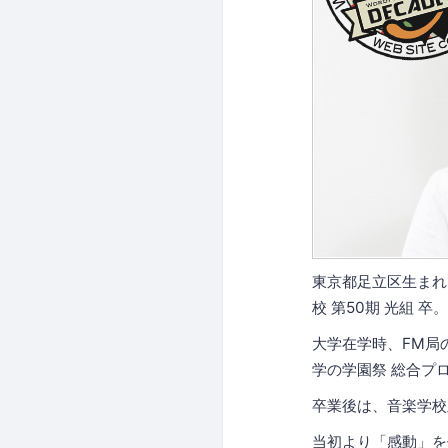
東京都足立区生まれ
校 第50期 光組 卒。
大学在学時、FM局
学の学園祭 総合プ
卒業後は、音楽学校
当初より「感動」を