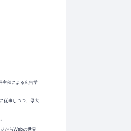
評主催による広告学
事に従事しつつ、母大
験。
ジからWebの世界