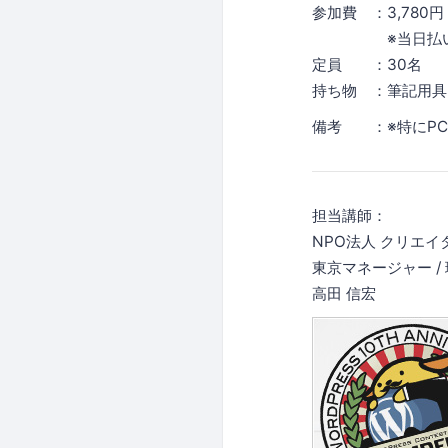
参加費 ：3,780
※当日払いと
定員 ：30名
持ち物 ：筆記用具
備考 ：※特にPC
担当講師：
NPO法人 クリエ
東京マネージャー /
高田 信宏